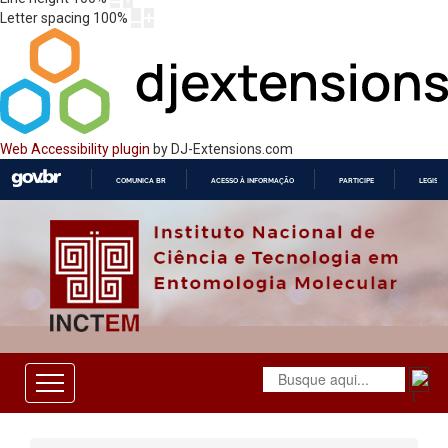
Letter spacing
100
%
Web Accessibility plugin
by DJ-Extensions.com
COMUNICA BR
ACESSO À INFORMAÇÃO
PARTICIPE
LEGISL
IR
PARA
O
CONTEÚDO