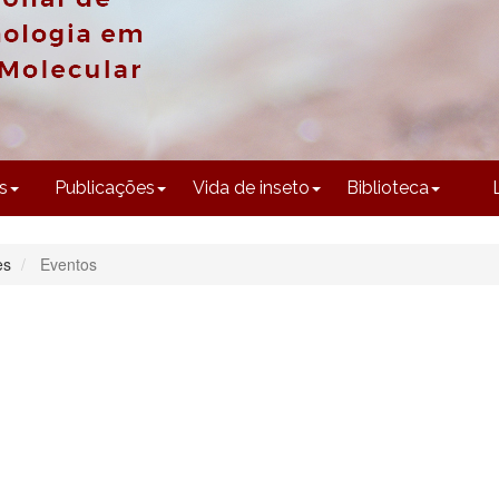
CONTEÚDO
s
Publicações
Vida de inseto
Biblioteca
es
Eventos