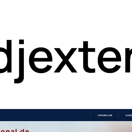
COMUNICA BR
ACESS
IR
PARA
O