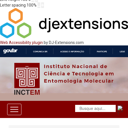
Letter spacing
100
%
Web Accessibility plugin
by DJ-Extensions.com
COMUNICA BR
ACESSO À INFORMAÇÃO
PARTICIPE
LEGISL
IR
PARA
O
CONTEÚDO