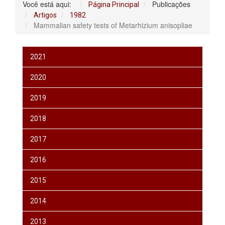
Você está aqui:
Publicações
Página Principal
Artigos
1982
Mammalian safety tests of Metarhizium anisopliae
2021
2020
2019
2018
2017
2016
2015
2014
2013