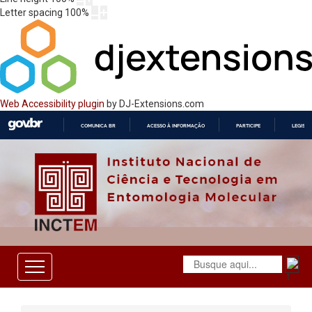
Letter spacing
100
%
Web Accessibility plugin
by DJ-Extensions.com
COMUNICA BR
ACESSO À INFORMAÇÃO
PARTICIPE
LEGISL
IR
PARA
O
CONTEÚDO