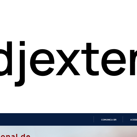
COMUNICA BR
ACESS
IR
PARA
O