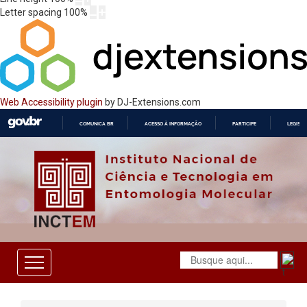
Letter spacing
100
%
Web Accessibility plugin
by DJ-Extensions.com
COMUNICA BR
ACESSO À INFORMAÇÃO
PARTICIPE
LEGISL
IR
PARA
O
CONTEÚDO