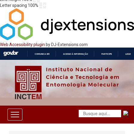
Letter spacing
100
%
Web Accessibility plugin
by DJ-Extensions.com
COMUNICA BR
ACESSO À INFORMAÇÃO
PARTICIPE
LEGISL
IR
PARA
O
CONTEÚDO