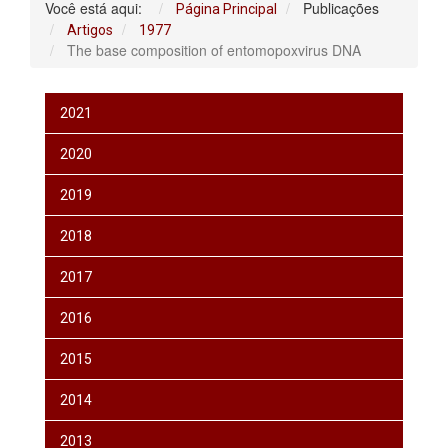
Você está aqui:
Publicações
Página Principal
Artigos
1977
The base composition of entomopoxvirus DNA
2021
2020
2019
2018
2017
2016
2015
2014
2013