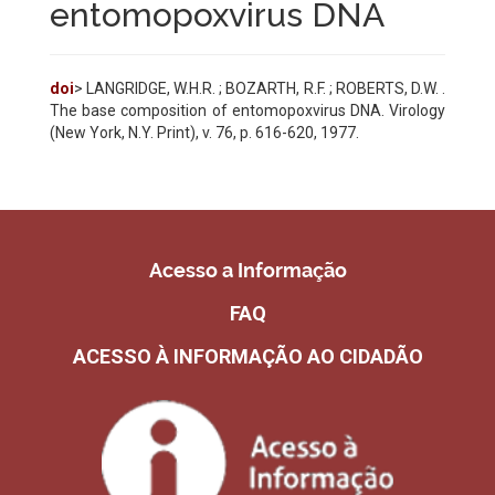
entomopoxvirus DNA
doi
> LANGRIDGE, W.H.R. ; BOZARTH, R.F. ; ROBERTS, D.W. .
The base composition of entomopoxvirus DNA. Virology
(New York, N.Y. Print), v. 76, p. 616-620, 1977.
Acesso a Informação
FAQ
ACESSO À INFORMAÇÃO AO CIDADÃO