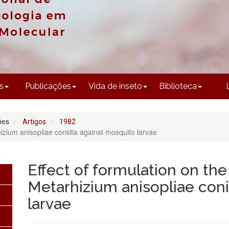
CONTEÚDO
s
Publicações
Vida de inseto
Biblioteca
ões
Artigos
1982
rhizium anisopliae conidia against mosquito larvae
Effect of formulation on the
Metarhizium anisopliae con
larvae