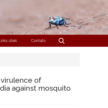
Links úteis
Contato
 virulence of
idia against mosquito