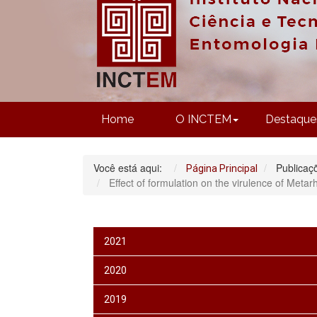
Home
O INCTEM
Destaque
Você está aqui:
Publicaç
Página Principal
Effect of formulation on the virulence of Meta
2021
2020
2019