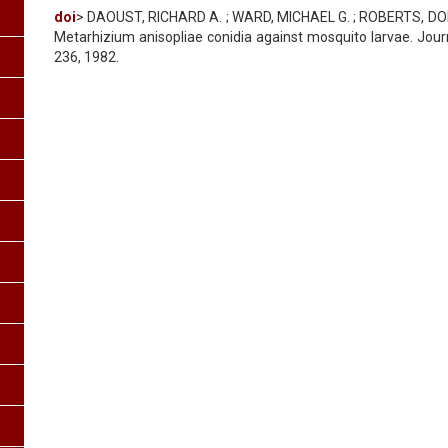
doi
> DAOUST, RICHARD A. ; WARD, MICHAEL G. ; ROBERTS, DONAL
Metarhizium anisopliae conidia against mosquito larvae. Journa
236, 1982.