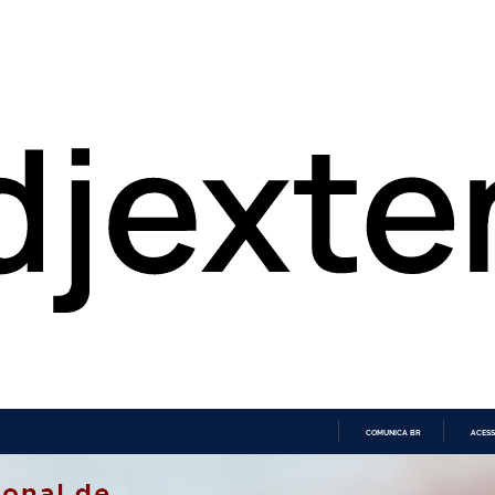
COMUNICA BR
ACESS
IR
PARA
O