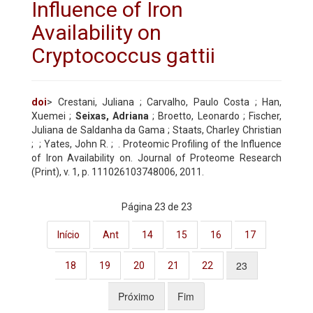
Influence of Iron
Availability on
Cryptococcus gattii
doi
> Crestani, Juliana ; Carvalho, Paulo Costa ; Han,
Xuemei ;
Seixas, Adriana
; Broetto, Leonardo ; Fischer,
Juliana de Saldanha da Gama ; Staats, Charley Christian
;
; Yates, John R. ;
. Proteomic Profiling of the Influence
of Iron Availability on. Journal of Proteome Research
(Print)
, v. 1, p. 111026103748006, 2011.
Página 23 de 23
Início
Ant
14
15
16
17
23
18
19
20
21
22
Próximo
Fim