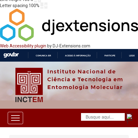
Letter spacing
100
%
Web Accessibility plugin
by DJ-Extensions.com
COMUNICA BR
ACESSO À INFORMAÇÃO
PARTICIPE
LEGISL
IR
PARA
O
CONTEÚDO